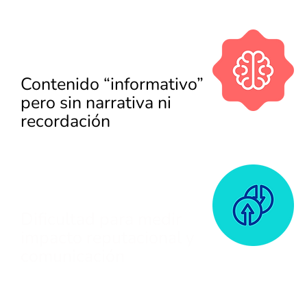
​Contenido “informativo”
pero sin narrativa ni
recordación
Dificultad para medir
impacto reputacional y
comunicación