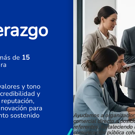
erazgo
más de
15
ara
alores y tono
credibilidad y
 reputación,
nnovación para
ento sostenido
Ayudamos a organizacion
comercial directo a posic
referentes, fortaleciendo 
comunicación pública coh