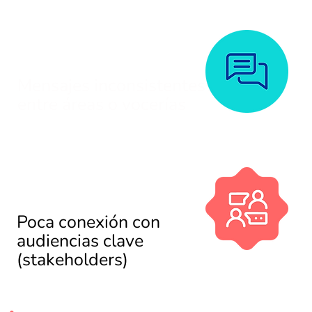
Mensajes inconsistentes
entre áreas o vocerías
Poca conexión con
audiencias clave
(stakeholders)