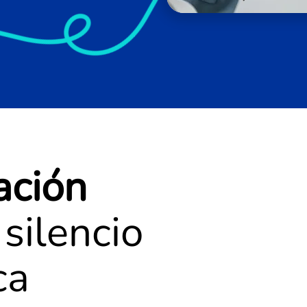
ación
 silencio
ca