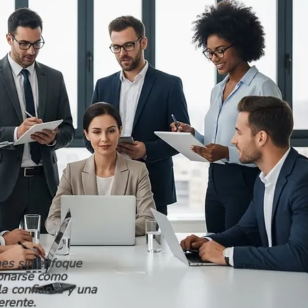
es sin enfoque
ionarse como
la confianza y una
erente.