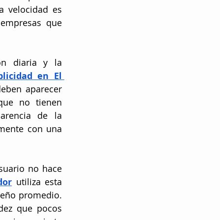
 velocidad es 
 empresas que 
n diaria y la 
licidad en El 
eben aparecer 
que no tienen 
arencia de la 
mente con una 
suario no hace 
dor
 utiliza esta 
reño promedio. 
dez que pocos 