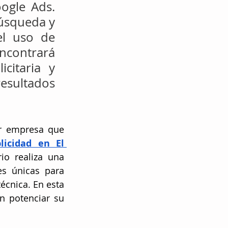
gle Ads. 
úsqueda y 
el uso de 
ncontrará 
itaria y 
esultados 
r empresa que 
icidad en El 
o realiza una 
s únicas para 
écnica. En esta 
 potenciar su 