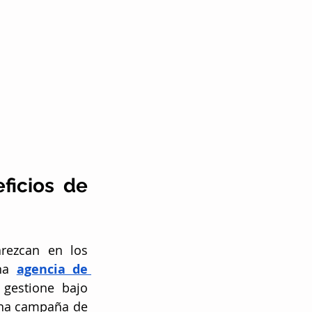
icios de 
ezcan en los 
na 
agencia de 
gestione bajo 
una campaña de 