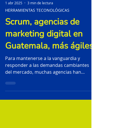
1 abr 2025
3 min de lectura
HERRAMIENTAS TECONOLÓGICAS
Scrum, agencias de
marketing digital en
Guatemala, más ágiles
Para mantenerse a la vanguardia y
responder a las demandas cambiantes
del mercado, muchas agencias han
adoptado metodologías ágiles como
Scrum. ¿Por qué? Porque Scrum permite
a los equipos de trabajo ser más flexibles,
eficientes y capaces de adaptarse a los
cambios con rapidez.