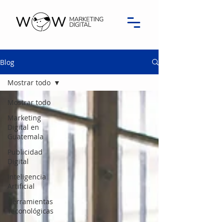
Blog
Mostrar todo
Mostrar todo
Marketing
Digital en
Guatemala
Publicidad
Digital
Inteligencia
Artificial
Herramientas
Teconológicas