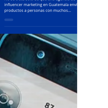
marketing en
Guatemala: Casos de
éxito
No se trata solo de que una agencia de
influencer marketing en Guatemala envíe
productos a personas con muchos
seguidores, sino de construir estrategias
que generen resultados concretos: desde
posicionamiento de marca hasta
lanzamientos exitosos en varios países de
la región. En WOW Marketing Digital,
hemos liderado campañas de influencer
marketing en Guatemala y Centroamérica
que han superado expectativas. En este
artículo, te compartimos algunos de
nuestros casos de éxito.