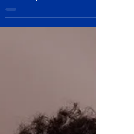
Guatemala
Una agencia de influencer marketing en
Guatemala desempeña un papel crucial
en identificar y colaborar con estas
figuras influyentes. Al comprender las
necesidades y preferencias del mercado
local, estas agencias pueden diseñar
campañas que resuenen auténticamente
con el público. En este artículo,
presentamos el Top 5 de mamás
influencers en Guatemala y explicamos
por qué las empresas deberían
considerarlas en sus estrategias.