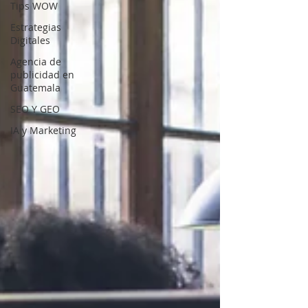
Tips WOW
Estrategias
Digitales
Agencia de
publicidad en
Guatemala
SEO Y GEO
IA y Marketing