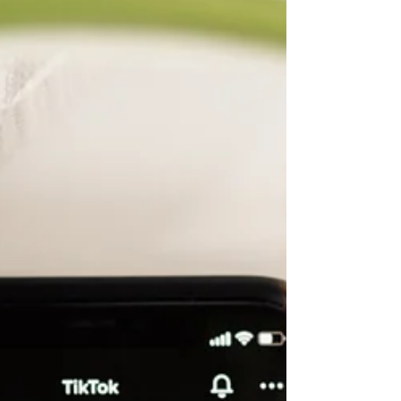
los microinfluencers
Una agencia de influencer marketing en
Guatemala ha experimentado una
evolución significativa. Lo que comenzó
como una tendencia enfocada en
celebridades y macroinfluencers, ha dado
paso a una nueva ola de creadores de
contenido: los microinfluencers. Estas
figuras, aunque con una audiencia más
pequeña, han demostrado tener un
impacto profundo y auténtico sobre sus
comunidades digitales.